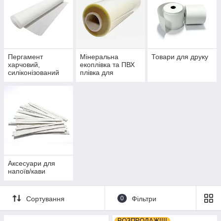
Пергамент
Мінеральна
Товари для друку
харчовий,
екоплівка та ПВХ
силіконізований
плівка для
папір,
харчових
антипригарні
продуктів
килимки, фольга
Аксесуари для
напоїв/кави
Сортування
0
Фільтри
РОЗПРОДАЖ!!!!