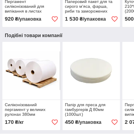
Пергамент
Паперовий пакет для та
Куто
силіконізований для
сирого м'яса, фарша,
210*
випікання в листах
риби та заморожених
(200
600*400 (500шт.)
продуктів 390*220*0 мм
920
1 530
500
₴/упаковка
₴/упаковка
(500шт.)
Подібні товари компанії
Силіконізований
Папір для преса для
Пер
пергамент у великих
гамбургерів Д 80мм
силі
рулонах 380мм
(1000шт.)
випі
800*
170
450
2 0
₴/кг
₴/упаковка