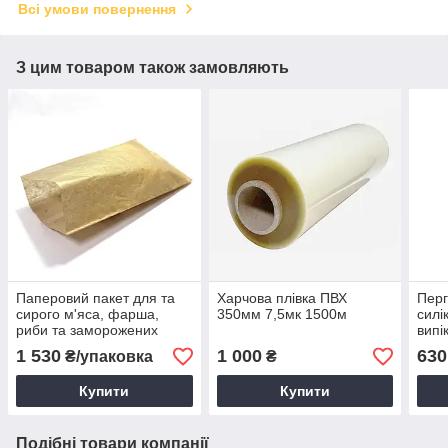
Всі умови повернення
З цим товаром також замовляють
Паперовий пакет для та
Харчова плівка ПВХ
Пер
сирого м'яса, фарша,
350мм 7,5мк 1500м
силі
риби та заморожених
випі
продуктів 390*220*0 мм
400*
1 530
1 000
630
₴/упаковка
₴
(500шт.)
Купити
Купити
Подібні товари компанії