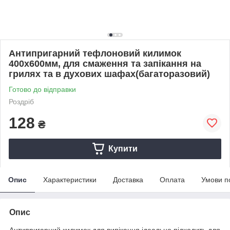
Антипригарний тефлоновий килимок
400х600мм, для смаження та запікання на
грилях та в духових шафах(багаторазовий)
Готово до відправки
Роздріб
128
₴
Купити
Опис
Характеристики
Доставка
Оплата
Умови п
Опис
Антипригарний килимок для випікання ідеально підходить для