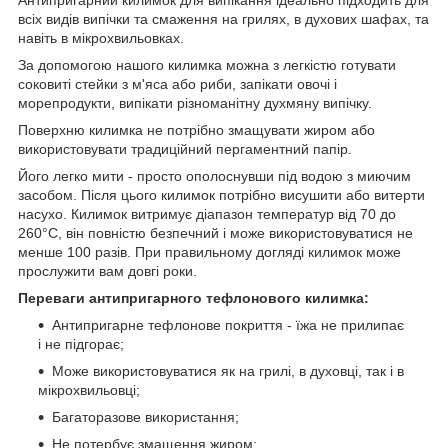
всіх видів випічки та смаження на грилях, в духових шафах, та
навіть в мікрохвильовках.
За допомогою нашого килимка можна з легкістю готувати
соковиті стейки з м'яса або риби, запікати овочі і
морепродукти, випікати різноманітну духмяну випічку.
Поверхню килимка не потрібно змащувати жиром або
використовувати традиційний пергаментний папір.
Його легко мити - просто ополоснувши під водою з миючим
засобом. Після цього килимок потрібно висушити або витерти
насухо. Килимок витримує діапазон температур від 70 до
260°C, він повністю безпечний і може використовуватися не
менше 100 разів. При правильному догляді килимок може
прослужити вам довгі роки.
Переваги антипригарного тефлонового килимка:
Антипригарне тефлонове покриття - їжа не прилипає
і не підгорає;
Може використовуватися як на грилі, в духовці, так і в
мікрохвильовці;
Багаторазове використання;
Не потербує змащення жиром;