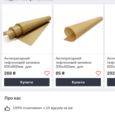
Антипригарний
Антипригарний
Ант
тефлоновий килимок
тефлоновий килимок
теф
600х800мм, для
300х400мм, для
600х
смаження та запікання на
смаження та запікання на
смаж
268
85
202
₴
₴
грилях та в духових
грилях та в духових
грил
шафах(багаторазовий)
шафах(багаторазовий)
шафа
Купити
Купити
Про нас
100% позитивних з 10 відгуків за рік